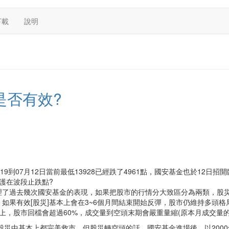
下載
說明
是否有效?
619到07月12日當前最低13928已經跌了4961點，國安基金也於12
盤護在波段止跌點?
理了過去幾次國安基金的表現，如果把股市的行情分大致區分為兩類，股
如果有效[股災]基本上會在3~6個月間結束開始反彈，股市仍維持多頭格
，股市回檔會超過60%，成交量到空頭末期會嚴重量縮(原本月成交量的3
災中基本上都完美救市，但股災轉空頭的話，國安基金進場後，以2000年