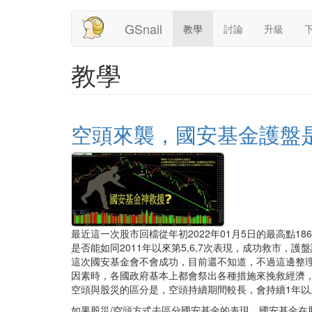
Main
帳
移
GSnail
教學
討論
升級
至
navigation
號
主
內
管
教學
容
理
選
空頭來襲，國安基金護盤
單
最近這一次股市回檔從年初2022年01月5日的最高點18
是否能如同2011年以來第5,6,7次表現，成功救市，護
這次國安基金會不會成功，目前還不知道，不過這邊整
因素時，各國政府基本上都會祭出各種措施來挽救經濟，
空頭與股災的區分是，空頭持續期間較長，會持續1年以上
如果股災/空頭方式去區分國安基金的表現，國安基金在股