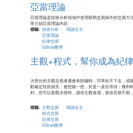
亞當理論
量
化
亞
亞當理論是技術分析領域中使用順勢交易操作的交易方法，由
當
單介紹亞當理論內容
理
標籤
技術分析
閱讀全文
關
論
亞當理論
於
的
紀律交易
亞
交
GSnail教學
當
易
理
主觀+程式，幫你成為紀
系
論
統
大部分的主觀交易者通會有賠錢時，凹單砍不下去，或
歡確定性的損失，會想賭一把，於是一直在等待；獲利時
利，您可以客觀決策時，讓你主觀進場，當你交易不順
標籤
主觀交易
閱讀全文
關
程式交易
於
紀律交易
主
GSnail教學
觀
+程