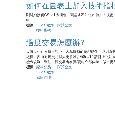
如何在圖表上加入技術指
1
分
K
剛開始接觸GSnail 大概會一頭霧水不知道如何加入
圖
中
中
標籤
GSnail教學
閱讀全文
關
顯
技術指標
於
示
如
過度交易怎麼辦?
30
何
分
在
K
圖
大家是否在操盤過程中，因為盤勢的劇烈變化，或因為
資
表
紀律，反而過度交易損失更多錢。GSnail在設計上很
訊
上
檢查規則，幫助主觀交易者在買/賣建立部位時，做出提
加
標籤
紀律交易
閱讀全文
關
入
GSnail教學
於
技
風險管理
過
術
度
Pagination
指
交
標
易
怎
麼
辦?