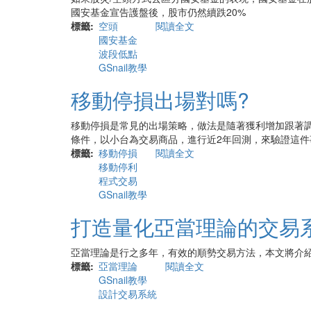
國安基金宣告護盤後，股市仍然續跌20%
標籤
空頭
閱讀全文
關
國安基金
於
波段低點
空
GSnail教學
頭
來
移動停損出場對嗎?
襲，
國
安
移動停損是常見的出場策略，做法是隨著獲利增加跟著調
基
條件，以小台為交易商品，進行近2年回測，來驗證這件
金
標籤
移動停損
閱讀全文
關
護
移動停利
於
盤
程式交易
移
是
GSnail教學
動
否
停
打造量化亞當理論的交易
有
損
效?
出
場
亞當理論是行之多年，有效的順勢交易方法，本文將介紹如
對
標籤
亞當理論
閱讀全文
關
嗎?
GSnail教學
於
設計交易系統
打
造