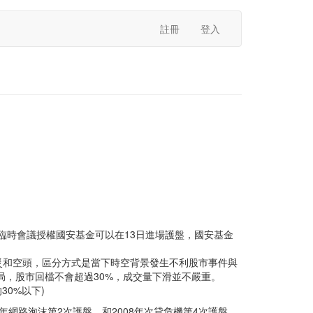
註冊
登入
日招開臨時會議授權國安基金可以在13日進場護盤，國安基金
災和空頭，區分方式是當下時空背景發生不利股市事件與
局，股市回檔不會超過30%，成交量下滑並不嚴重。
0%以下)
網路泡沫第2次護盤，和2008年次貸危機第4次護盤，