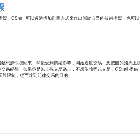
標
技術指標，GSnail 可以透過增加副圖方式來作出屬於自己的技術指標，
賠錢想趕快賺回來，然後受到情緒影響，開始過度交易，想把賠的錢馬上
注重交易紀律，如果你是以主觀交易為主，不想依賴程式交易，GSnail 
示與限制，從而達到紀律交易的目的。