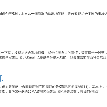
的風險與獲利，本文以一個簡單的進出場策略，逐步改變組合不同的出場
看一下盤，沒找到適合進場時機，就先忙著自己的事情，等事情告一段落
主觀判定進出場，GSnail 也提供事件提示功能，他會在當前盤面符合您設
訊
運作，但如果策略中會同時用到不同周期的分K資訊該怎摸辦(註1)。基本上
略，參考30分K的20MA資訊來做進出場的決策參數，該如何作呢?