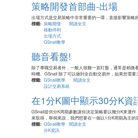
策略開發首部曲-出場
式，
幫
你
出場方式是交易策略中非常重要的一環，直接影響策略
成
標籤
策略開發
閱讀全文
關
為
移動停利
於
紀
出場方式
策
律
GSnail教學
略
交
開
聽音看盤!
易
發
者
首
部
除了專職交易者外，一般人很難一直盯盤，通常是稍微
曲-
時機。GSnail 除了可以做到全自動交易外，如果您需要
出
標籤
GSnail教學
閱讀全文
關
場
設計交易系統
於
聽
在1分K圖中顯示30分K資
音
看
盤!
GSnail提供分K周期參數讓你決定策略要以幾分K來
來取得，舉例來說，我們想要在一個以1分K周期為主的策
標籤
GSnail教學
閱讀全文
關
分K資訊
於
在