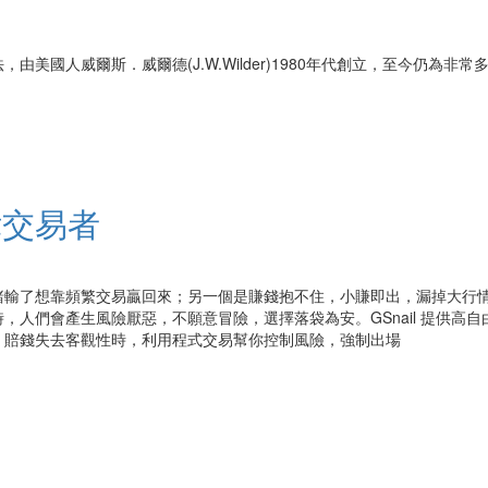
美國人威爾斯．威爾德(J.W.Wilder)1980年代創立，至今仍為
律交易者
賭輸了想靠頻繁交易贏回來；另一個是賺錢抱不住，小賺即出，漏掉大行
，人們會產生風險厭惡，不願意冒險，選擇落袋為安。GSnail 提供高
，賠錢失去客觀性時，利用程式交易幫你控制風險，強制出場