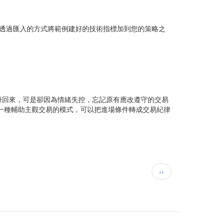
也可以透過匯入的方式將範例建好的技術指標加到您的策略之
賺回來，可是卻因為情緒失控，忘記原有應改遵守的交易
提供一種輔助主觀交易的模式，可以把進場條件轉成交易紀律
下
››
一
頁