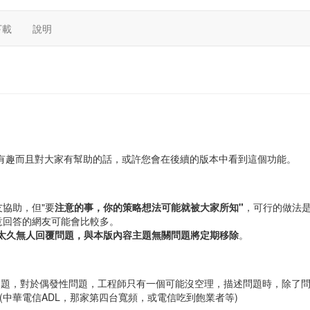
下載
說明
功能有趣而且對大家有幫助的話，或許您會在後續的版本中看到這個功能。
協助，但"要
注意的事，你的策略想法可能就被大家所知"
，可行的做法
意回答的網友可能會比較多。
太久無人回覆問題，與本版內容主題無關問題將定期移除
。
問題，對於偶發性問題，工程師只有一個可能沒空理，描述問題時，除了
使用哪家(中華電信ADL，那家第四台寬頻，或電信吃到飽業者等)