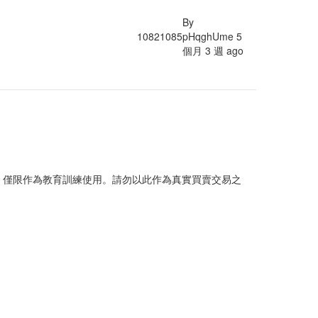
By
1082
1085
pHqghUme
5
個月 3 週 ago
，僅限作為教育訓練使用。請勿以此作為真實買賣交易之