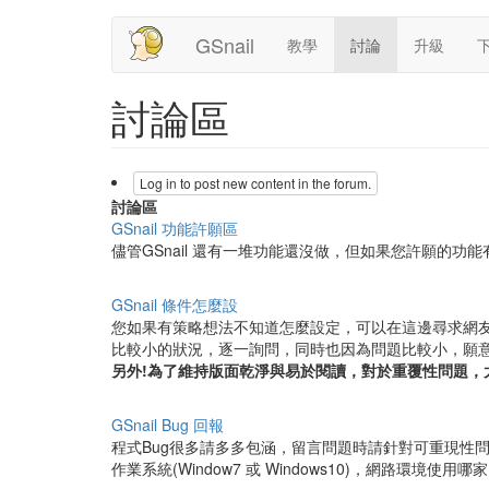
Main
帳
移
GSnail
教學
討論
升級
至
navigation
號
主
內
管
討論區
容
理
選
Log in to post new content in the forum.
單
討論區
沒
GSnail 功能許願區
有
儘管GSnail 還有一堆功能還沒做，但如果您許願的
新
文
沒
GSnail 條件怎麼設
章
有
您如果有策略想法不知道怎麼設定，可以在這邊尋求網友
新
比較小的狀況，逐一詢問，同時也因為問題比較小，願
文
另外!為了維持版面乾淨與易於閱讀，對於重覆性問題，
章
沒
GSnail Bug 回報
有
程式Bug很多請多多包涵，留言問題時請針對可重現性
新
作業系統(Window7 或 Windows10)，網路環境