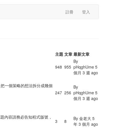
註冊
登入
主題
文章
最新文章
By
948
955
pHqghUme
5
個月 3 週 ago
是把一個策略的想法拆分成幾個
By
247
256
pHqghUme
5
個月 3 週 ago
問題內容請務必告知程式版號，
By
金老大
5
3
8
年 3 個月 ago