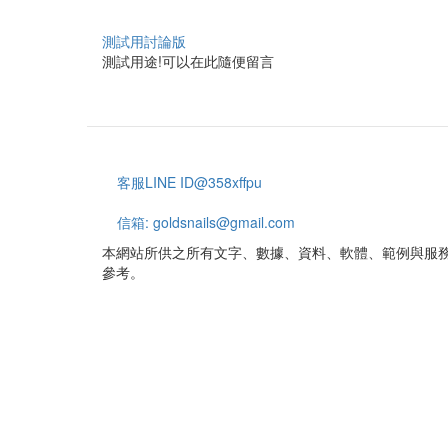
文
章
沒
測試用討論版
有
測試用途!可以在此隨便留言
新
文
章
客服LINE ID@358xffpu
Footer
menu
信箱: goldsnails@gmail.com
本網站所供之所有文字、數據、資料、軟體、範例與服
參考。